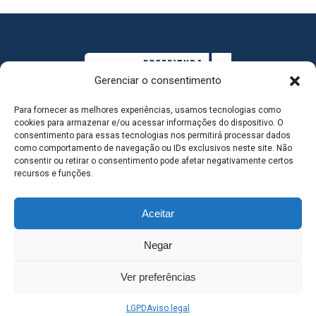
Gerenciar o consentimento
Para fornecer as melhores experiências, usamos tecnologias como
cookies para armazenar e/ou acessar informações do dispositivo. O
consentimento para essas tecnologias nos permitirá processar dados
como comportamento de navegação ou IDs exclusivos neste site. Não
consentir ou retirar o consentimento pode afetar negativamente certos
MAPA DO SITE
recursos e funções.
Aceitar
SEDE DO ADMINISTRATIVO MUNICIPAL - Avenida
Negar
Antônio Trajano, nº 30 - centro - Três Lagoas MS |
Ver preferências
Contato: 67 98139-3237
LGPD
Aviso legal