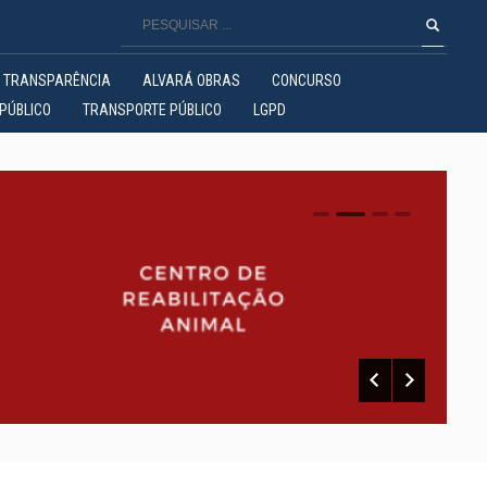
TRANSPARÊNCIA
ALVARÁ OBRAS
CONCURSO
PÚBLICO
TRANSPORTE PÚBLICO
LGPD
0
1
2
3