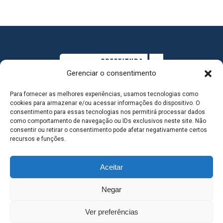
Gerenciar o consentimento
Para fornecer as melhores experiências, usamos tecnologias como
cookies para armazenar e/ou acessar informações do dispositivo. O
consentimento para essas tecnologias nos permitirá processar dados
como comportamento de navegação ou IDs exclusivos neste site. Não
consentir ou retirar o consentimento pode afetar negativamente certos
MAPA DO SITE
recursos e funções.
Aceitar
SEDE DO ADMINISTRATIVO MUNICIPAL - Avenida
Negar
Antônio Trajano, nº 30 - centro - Três Lagoas MS |
Ver preferências
Contato: 67 98139-3237