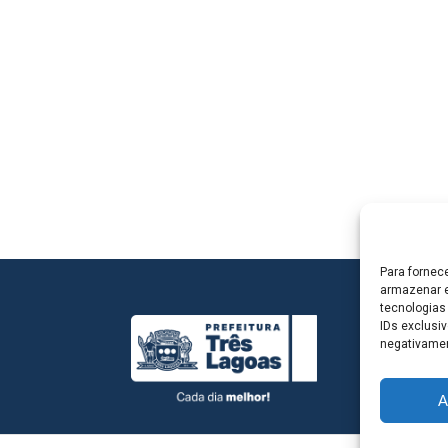
Para fornec
armazenar e
tecnologias
IDs exclusiv
negativamen
A