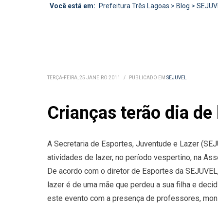
Você está em:
Prefeitura Três Lagoas
>
Blog
>
SEJUV
TERÇA-FEIRA, 25 JANEIRO 2011
/
PUBLICADO EM
SEJUVEL
Crianças terão dia de 
A Secretaria de Esportes, Juventude e Lazer (SEJU
atividades de lazer, no período vespertino, na As
De acordo com o diretor de Esportes da SEJUVEL, 
lazer é de uma mãe que perdeu a sua filha e deci
este evento com a presença de professores, monit