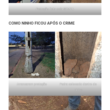
Proteção feita pela SEMEA
COMO NINHO FICOU APÓS O CRIME
Arrancaram proteção
Pedra colocada dentro do
ninho