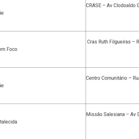
CRASE – Av Clodoaldo Ga
ãe
Cras Ruth Filgueiras – 
 em Foco
Centro Comunitário – Rua
ãe
Missão Salesiana – Av D
talecida