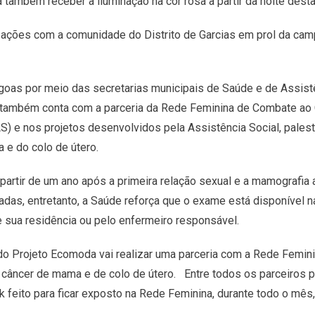
também receber a iluminação na cor rosa a partir da noite desta 
s ações com a comunidade do Distrito de Garcias em prol da camp
agoas por meio das secretarias municipais de Saúde e de Assist
também conta com a parceria da Rede Feminina de Combate ao C
) e nos projetos desenvolvidos pela Assistência Social, palest
 e do colo de útero.
partir de um ano após a primeira relação sexual e a mamografia 
das, entretanto, a Saúde reforça que o exame está disponível na
sua residência ou pelo enfermeiro responsável.
 do Projeto Ecomoda vai realizar uma parceria com a Rede Femi
câncer de mama e de colo de útero. Entre todos os parceiros p
 feito para ficar exposto na Rede Feminina, durante todo o mês