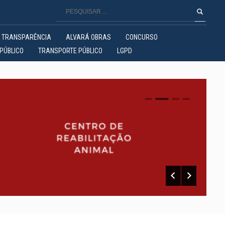
TRANSPARÊNCIA
ALVARÁ OBRAS
CONCURSO
PÚBLICO
TRANSPORTE PÚBLICO
LGPD
0
1
2
3