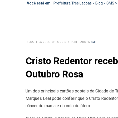
Você está em:
Prefeitura Três Lagoas
>
Blog
>
SMS
>
TERÇA-FEIRA, 20 OUTUBRO 2015
/
PUBLICADO EM
SMS
Cristo Redentor rece
Outubro Rosa
Um dos principais cartões postais da Cidade de 
Marques Leal pode conferir que o Cristo Redentor
câncer de mama e do colo de útero.