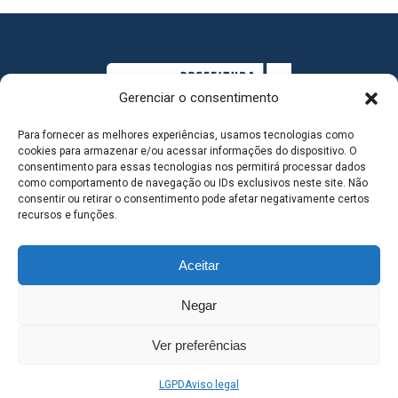
Gerenciar o consentimento
Para fornecer as melhores experiências, usamos tecnologias como
cookies para armazenar e/ou acessar informações do dispositivo. O
consentimento para essas tecnologias nos permitirá processar dados
como comportamento de navegação ou IDs exclusivos neste site. Não
consentir ou retirar o consentimento pode afetar negativamente certos
MAPA DO SITE
recursos e funções.
Aceitar
SEDE DO ADMINISTRATIVO MUNICIPAL - Avenida
Negar
Antônio Trajano, nº 30 - centro - Três Lagoas MS |
Ver preferências
Contato: 67 98139-3237
LGPD
Aviso legal