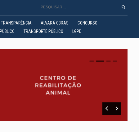
TRANSPARÊNCIA
ALVARÁ OBRAS
CONCURSO
PÚBLICO
TRANSPORTE PÚBLICO
LGPD
0
1
2
3