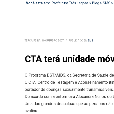
Você está em:
Prefeitura Três Lagoas
>
Blog
>
SMS
>
TERÇA-FEIRA, 30 OUTUBRO 2007
/
PUBLICADO EM
SMS
CTA terá unidade móv
O Programa DST/AIDS, da Secretaria de Saúde de 
O CTA  Centro de Testagem e Aconselhamento itin
portador de doenças sexualmente transmissíveis.
De acordo com a enfermeira Alexandra Nunes de 
Uma das grandes desculpas que as pessoas dão é o 
avaliou.