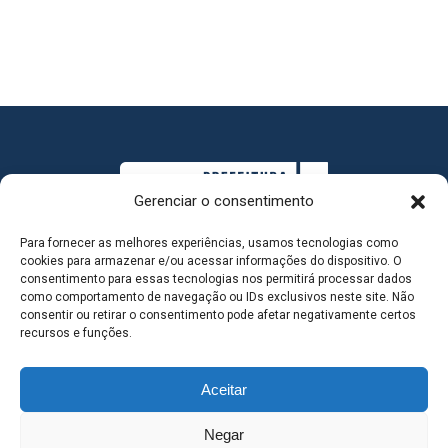
Gerenciar o consentimento
Para fornecer as melhores experiências, usamos tecnologias como
cookies para armazenar e/ou acessar informações do dispositivo. O
consentimento para essas tecnologias nos permitirá processar dados
como comportamento de navegação ou IDs exclusivos neste site. Não
consentir ou retirar o consentimento pode afetar negativamente certos
MAPA DO SITE
recursos e funções.
Aceitar
SEDE DO ADMINISTRATIVO MUNICIPAL - Avenida
Negar