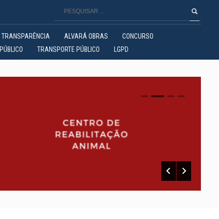
TRANSPARÊNCIA
ALVARÁ OBRAS
CONCURSO
PÚBLICO
TRANSPORTE PÚBLICO
LGPD
0
1
2
3