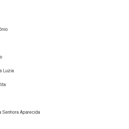
ônio
co
a Luzia
ita
a Senhora Aparecida