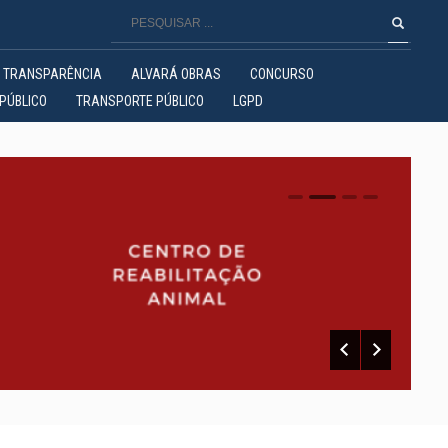
TRANSPARÊNCIA
ALVARÁ OBRAS
CONCURSO
PÚBLICO
TRANSPORTE PÚBLICO
LGPD
0
1
2
3