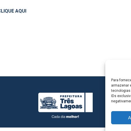
CLIQUE AQUI
Para fornec
armazenar e
tecnologias
IDs exclusiv
negativamen
A