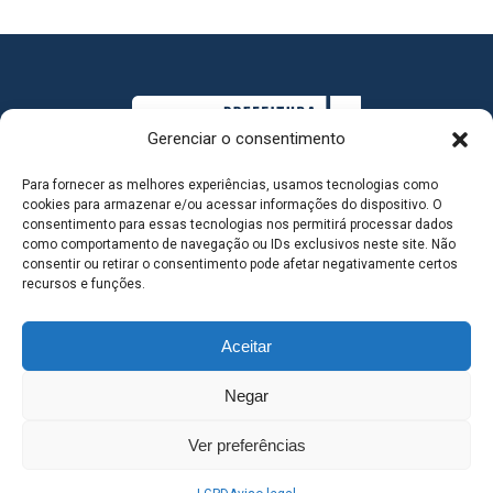
Gerenciar o consentimento
Para fornecer as melhores experiências, usamos tecnologias como
cookies para armazenar e/ou acessar informações do dispositivo. O
consentimento para essas tecnologias nos permitirá processar dados
como comportamento de navegação ou IDs exclusivos neste site. Não
consentir ou retirar o consentimento pode afetar negativamente certos
MAPA DO SITE
recursos e funções.
Aceitar
SEDE DO ADMINISTRATIVO MUNICIPAL - Avenida
Negar
Antônio Trajano, nº 30 - centro - Três Lagoas MS |
Ver preferências
Contato: 67 98139-3237