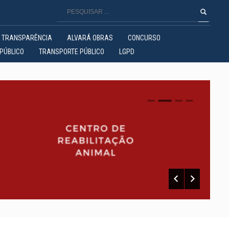
TRANSPARÊNCIA
ALVARÁ OBRAS
CONCURSO
PÚBLICO
TRANSPORTE PÚBLICO
LGPD
0
1
2
3