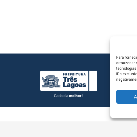
Para fornec
armazenar e
tecnologias
IDs exclusiv
negativamen
A