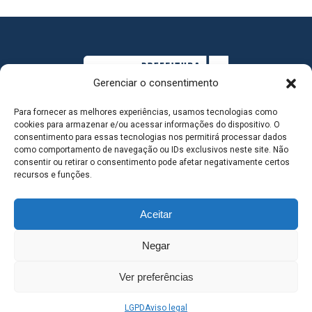
Gerenciar o consentimento
Para fornecer as melhores experiências, usamos tecnologias como
cookies para armazenar e/ou acessar informações do dispositivo. O
consentimento para essas tecnologias nos permitirá processar dados
como comportamento de navegação ou IDs exclusivos neste site. Não
consentir ou retirar o consentimento pode afetar negativamente certos
MAPA DO SITE
recursos e funções.
Aceitar
SEDE DO ADMINISTRATIVO MUNICIPAL - Avenida
Negar
Antônio Trajano, nº 30 - centro - Três Lagoas MS |
Ver preferências
Contato: 67 98139-3237
LGPD
Aviso legal