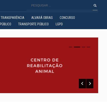
TRANSPARÊNCIA
ALVARÁ OBRAS
CONCURSO
PÚBLICO
TRANSPORTE PÚBLICO
LGPD
0
1
2
3