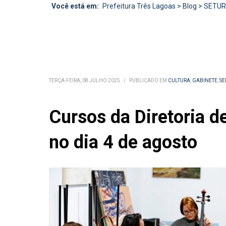
Você está em:
Prefeitura Três Lagoas
>
Blog
>
SETU
TERÇA-FEIRA, 08 JULHO 2025
/
PUBLICADO EM
CULTURA
,
GABINETE
,
S
Cursos da Diretoria d
no dia 4 de agosto