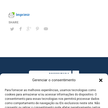
Imprimir
Gerenciar o consentimento
Para fornecer as melhores experiências, usamos tecnologias como
cookies para armazenar e/ou acessar informações do dispositivo. O
consentimento para essas tecnologias nos permitirá processar dados
como comportamento de navegação ou IDs exclusivos neste site. Não
consentir ou retirar o consentimento pode afetar negativamente certos