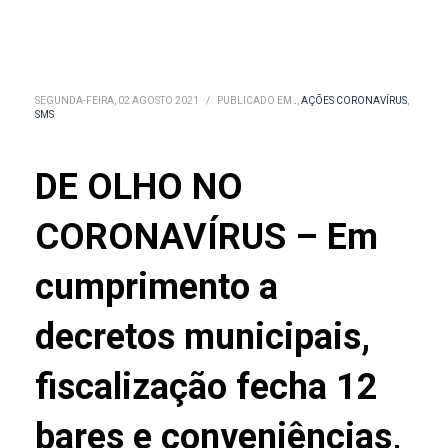
SEGUNDA-FEIRA, 02 AGOSTO 2021
/
PUBLICADO EM
.
,
AÇÕES CORONAVÍRUS
,
SMS
DE OLHO NO
CORONAVÍRUS – Em
cumprimento a
decretos municipais,
fiscalização fecha 12
bares e conveniências,