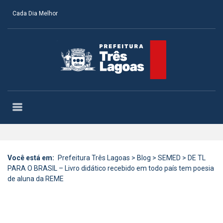
Cada Dia Melhor
Você está em:
Prefeitura Três Lagoas
>
Blog
>
SEMED
>
DE TL
PARA O BRASIL – Livro didático recebido em todo país tem poesia
de aluna da REME