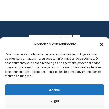
Gerenciar o consentimento
Para fornecer as melhores experiências, usamos tecnologias como
cookies para armazenar e/ou acessar informações do dispositivo. O
consentimento para essas tecnologias nos permitirá processar dados
como comportamento de navegação ou IDs exclusivos neste site. Não
consentir ou retirar o consentimento pode afetar negativamente certos
MAPA DO SITE
recursos e funções.
Aceitar
SEDE DO ADMINISTRATIVO MUNICIPAL - Avenida
Negar
Antônio Trajano, nº 30 - centro - Três Lagoas MS |