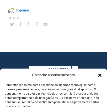
Imprimir
Gerenciar o consentimento
Para fornecer as melhores experiências, usamos tecnologias como
cookies para armazenar e/ou acessar informações do dispositivo. O
consentimento para essas tecnologias nos permitirá processar dados
como comportamento de navegação ou IDs exclusivos neste site. Não
consentir ou retirar o consentimento pode afetar negativamente certos
MAPA DO SITE
recursos e funções.