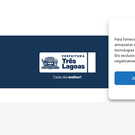
Para fornec
armazenar e
tecnologias
IDs exclusiv
negativamen
A
L - Avenida Antônio Trajano, nº 30 - centro - Três La