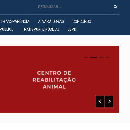
TRANSPARÊNCIA
ALVARÁ OBRAS
CONCURSO
PÚBLICO
TRANSPORTE PÚBLICO
LGPD
0
1
2
3