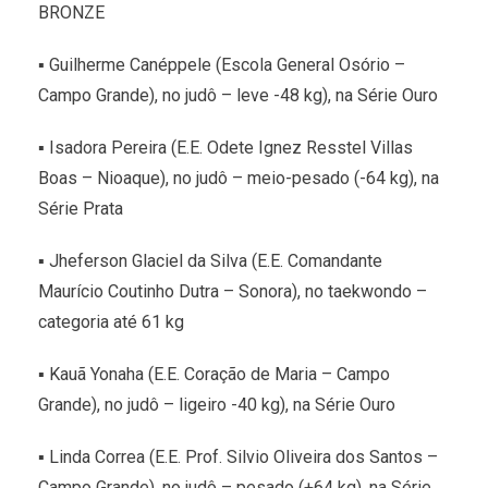
BRONZE
▪ Guilherme Canéppele (Escola General Osório –
Campo Grande), no judô – leve -48 kg), na Série Ouro
▪ Isadora Pereira (E.E. Odete Ignez Resstel Villas
Boas – Nioaque), no judô – meio-pesado (-64 kg), na
Série Prata
▪ Jheferson Glaciel da Silva (E.E. Comandante
Maurício Coutinho Dutra – Sonora), no taekwondo –
categoria até 61 kg
▪ Kauã Yonaha (E.E. Coração de Maria – Campo
Grande), no judô – ligeiro -40 kg), na Série Ouro
▪ Linda Correa (E.E. Prof. Silvio Oliveira dos Santos –
Campo Grande), no judô – pesado (+64 kg), na Série