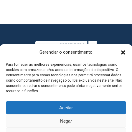
Gerenciar o consentimento
Para fornecer as melhores experiências, usamos tecnologias como
cookies para armazenar e/ou acessar informações do dispositivo. O
consentimento para essas tecnologias nos permitirá processar dados
como comportamento de navegação ou IDs exclusivos neste site. Não
consentir ou retirar o consentimento pode afetar negativamente certos
MAPA DO SITE
recursos e funções.
Aceitar
SEDE DO ADMINISTRATIVO MUNICIPAL - Avenida
Negar
Antônio Trajano, nº 30 - centro - Três Lagoas MS |