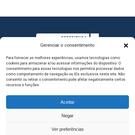
Gerenciar o consentimento
Para fornecer as melhores experiências, usamos tecnologias como
cookies para armazenar e/ou acessar informações do dispositivo. O
consentimento para essas tecnologias nos permitirá processar dados
como comportamento de navegação ou IDs exclusivos neste site. Não
consentir ou retirar o consentimento pode afetar negativamente certos
MAPA DO SITE
recursos e funções.
Aceitar
SEDE DO ADMINISTRATIVO MUNICIPAL - Avenida
Negar
Antônio Trajano, nº 30 - centro - Três Lagoas MS |
Ver preferências
Contato: 67 98139-3237