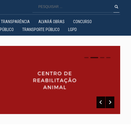
TRANSPARÊNCIA
ALVARÁ OBRAS
CONCURSO
PÚBLICO
TRANSPORTE PÚBLICO
LGPD
0
1
2
3