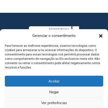
Gerenciar o consentimento
Para fornecer as melhores experiências, usamos tecnologias como
cookies para armazenar e/ou acessar informações do dispositivo. O
consentimento para essas tecnologias nos permitirá processar dados
como comportamento de navegação ou IDs exclusivos neste site. Não
consentir ou retirar o consentimento pode afetar negativamente certos
MAPA DO SITE
recursos e funções.
Aceitar
SEDE DO ADMINISTRATIVO MUNICIPAL - Avenida
Negar
Antônio Trajano, nº 30 - centro - Três Lagoas MS |
Ver preferências
Contato: 67 98139-3237