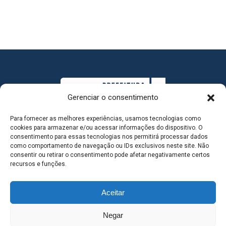
Gerenciar o consentimento
Para fornecer as melhores experiências, usamos tecnologias como
cookies para armazenar e/ou acessar informações do dispositivo. O
consentimento para essas tecnologias nos permitirá processar dados
como comportamento de navegação ou IDs exclusivos neste site. Não
consentir ou retirar o consentimento pode afetar negativamente certos
MAPA DO SITE
recursos e funções.
Aceitar
SEDE DO ADMINISTRATIVO MUNICIPAL - Avenida
Negar