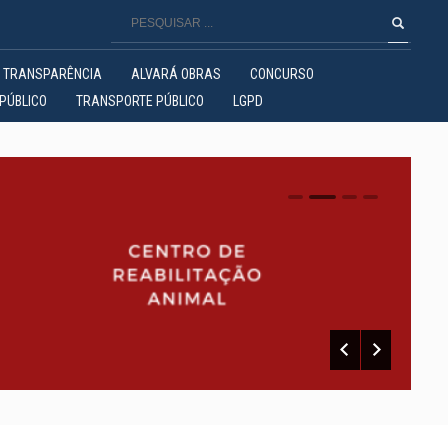
TRANSPARÊNCIA
ALVARÁ OBRAS
CONCURSO
PÚBLICO
TRANSPORTE PÚBLICO
LGPD
0
1
2
3