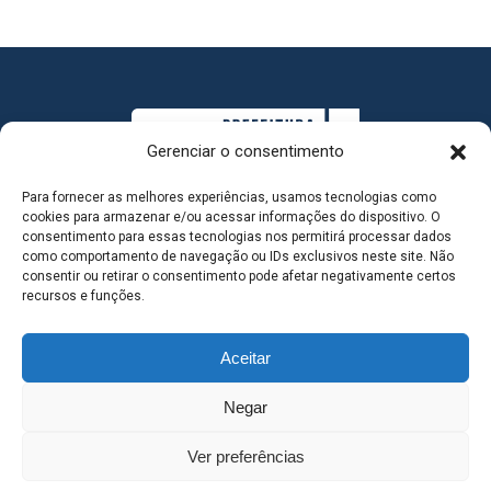
Gerenciar o consentimento
Para fornecer as melhores experiências, usamos tecnologias como
cookies para armazenar e/ou acessar informações do dispositivo. O
consentimento para essas tecnologias nos permitirá processar dados
como comportamento de navegação ou IDs exclusivos neste site. Não
consentir ou retirar o consentimento pode afetar negativamente certos
MAPA DO SITE
recursos e funções.
Aceitar
SEDE DO ADMINISTRATIVO MUNICIPAL - Avenida
Negar
Antônio Trajano, nº 30 - centro - Três Lagoas MS |
Ver preferências
Contato: 67 98139-3237