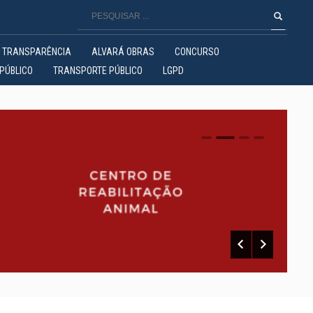
TRANSPARÊNCIA
ALVARÁ OBRAS
CONCURSO
PÚBLICO
TRANSPORTE PÚBLICO
LGPD
0
1
2
3