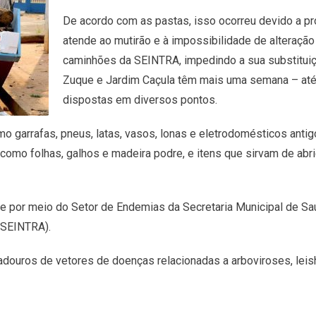
De acordo com as pastas, isso ocorreu devido a pr
atende ao mutirão e à impossibilidade de alteraçã
caminhões da SEINTRA, impedindo a sua substituiç
Zuque e Jardim Caçula têm mais uma semana – até 
dispostas em diversos pontos.
mo garrafas, pneus, latas, vasos, lonas e eletrodomésticos anti
omo folhas, galhos e madeira podre, e itens que sirvam de abrig
e por meio do Setor de Endemias da Secretaria Municipal de Sa
 (SEINTRA).
riadouros de vetores de doenças relacionadas a arboviroses, le