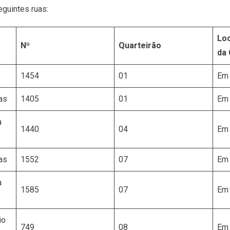
guintes ruas:
Loc
Nº
Quarteirão
da
1454
01
Em 
as
1405
01
Em 
a
1440
04
Em 
as
1552
07
Em 
a
1585
07
Em 
io
749
08
Em 