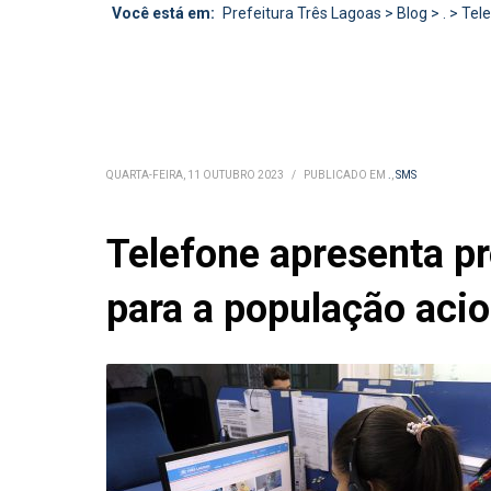
Você está em:
Prefeitura Três Lagoas
>
Blog
>
.
>
Tele
QUARTA-FEIRA, 11 OUTUBRO 2023
/
PUBLICADO EM
.
,
SMS
Telefone apresenta p
para a população acio