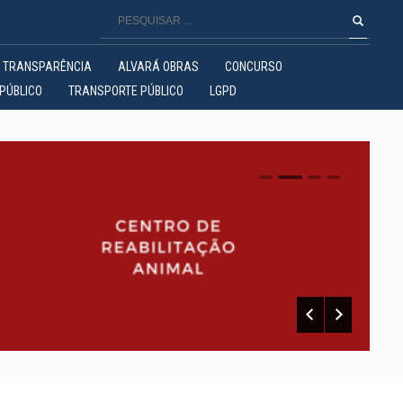
TRANSPARÊNCIA
ALVARÁ OBRAS
CONCURSO
PÚBLICO
TRANSPORTE PÚBLICO
LGPD
0
1
2
3