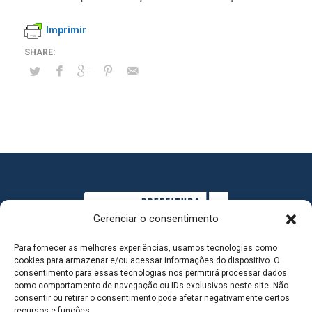
Imprimir
Gerenciar o consentimento
Para fornecer as melhores experiências, usamos tecnologias como
cookies para armazenar e/ou acessar informações do dispositivo. O
consentimento para essas tecnologias nos permitirá processar dados
como comportamento de navegação ou IDs exclusivos neste site. Não
consentir ou retirar o consentimento pode afetar negativamente certos
MAPA DO SITE
recursos e funções.