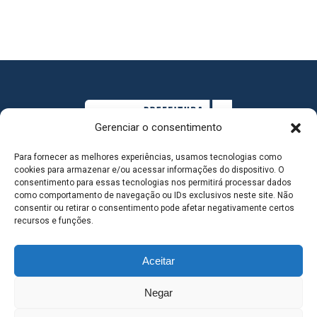
Gerenciar o consentimento
Para fornecer as melhores experiências, usamos tecnologias como
cookies para armazenar e/ou acessar informações do dispositivo. O
consentimento para essas tecnologias nos permitirá processar dados
como comportamento de navegação ou IDs exclusivos neste site. Não
consentir ou retirar o consentimento pode afetar negativamente certos
MAPA DO SITE
recursos e funções.
Aceitar
SEDE DO ADMINISTRATIVO MUNICIPAL - Avenida
Negar
Antônio Trajano, nº 30 - centro - Três Lagoas MS |