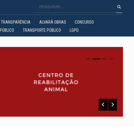
TRANSPARÊNCIA
ALVARÁ OBRAS
CONCURSO
PÚBLICO
TRANSPORTE PÚBLICO
LGPD
0
1
2
3