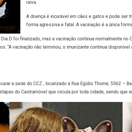
raiva.
A doença é incurável em cães e gatos e pode ser t
forma agressiva e fatal. A vacinação é a única form
o Dia D foi finalizado, mas a vacinação continua normalmente n
s. “A vacinação não terminou, o imunizante continua disponível
urar a sede do CCZ , localizado à Rua Egídio Thomé, 5562 – Bai
tapas do Castramóvel que circula por toda cidade, sendo que e