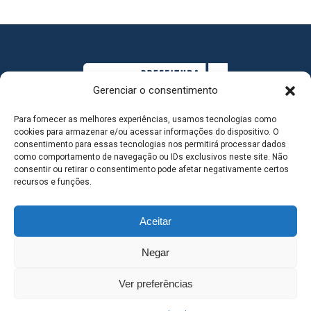
Gerenciar o consentimento
Para fornecer as melhores experiências, usamos tecnologias como
cookies para armazenar e/ou acessar informações do dispositivo. O
consentimento para essas tecnologias nos permitirá processar dados
como comportamento de navegação ou IDs exclusivos neste site. Não
consentir ou retirar o consentimento pode afetar negativamente certos
MAPA DO SITE
recursos e funções.
Aceitar
SEDE DO ADMINISTRATIVO MUNICIPAL - Avenida
Negar
Antônio Trajano, nº 30 - centro - Três Lagoas MS |
Ver preferências
Contato: 67 98139-3237