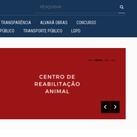
TRANSPARÊNCIA
ALVARÁ OBRAS
CONCURSO
PÚBLICO
TRANSPORTE PÚBLICO
LGPD
0
1
2
3