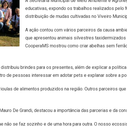
A Secretaria Municipal de Meio Ambiente e Agron
educativas, expondo os trabalhos realizados pelo M
distribuição de mudas cultivadas no Viveiro Municip
A ação contou com vários parceiros da causa ambien
que apresentou animais silvestres taxidermizados 
CooperaMS mostrou como criar abelhas sem ferrão
istribuiu brindes para os presentes, além de explicar a política
tro de pessoas interessar em adotar pets e explanar sobre a p
ulas de alimentos produzidos na região. Outros parceiros que 
Mauro De Grandi, destacou a importância das parcerias e da con
e não se faz sozinho e de uma hora para outra. O nosso ecossi