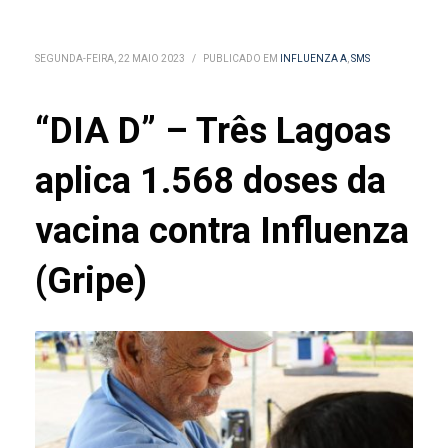
SEGUNDA-FEIRA, 22 MAIO 2023
/
PUBLICADO EM
INFLUENZA A
,
SMS
“DIA D” – Três Lagoas
aplica 1.568 doses da
vacina contra Influenza
(Gripe)