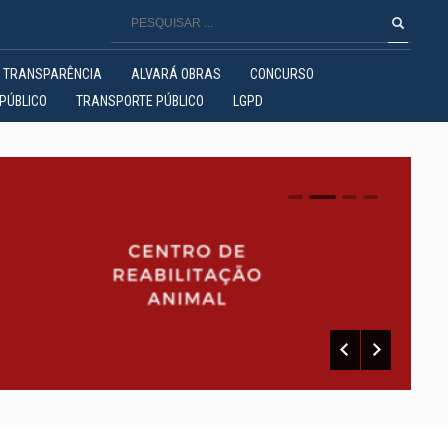
TRANSPARÊNCIA
ALVARÁ OBRAS
CONCURSO
PÚBLICO
TRANSPORTE PÚBLICO
LGPD
0
1
2
3