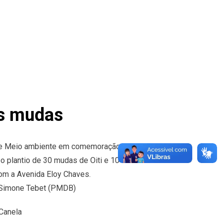
as mudas
a de Meio ambiente em comemoração ao Dia da
 o plantio de 30 mudas de Oiti e 10 de
om a Avenida Eloy Chaves.
a Simone Tebet (PMDB)
Canela