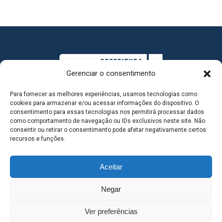
Gerenciar o consentimento
Para fornecer as melhores experiências, usamos tecnologias como
cookies para armazenar e/ou acessar informações do dispositivo. O
consentimento para essas tecnologias nos permitirá processar dados
como comportamento de navegação ou IDs exclusivos neste site. Não
consentir ou retirar o consentimento pode afetar negativamente certos
MAPA DO SITE
recursos e funções.
Aceitar
SEDE DO ADMINISTRATIVO MUNICIPAL - Avenida
Negar
Antônio Trajano, nº 30 - centro - Três Lagoas MS |
Ver preferências
Contato: 67 98139-3237