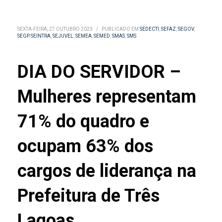
SEXTA-FEIRA, 27 OUTUBRO 2023
/
PUBLICADO EM
SEDECTI
,
SEFAZ
,
SEGOV
,
SEGP
,
SEINTRA
,
SEJUVEL
,
SEMEA
,
SEMED
,
SMAS
,
SMS
DIA DO SERVIDOR –
Mulheres representam
71% do quadro e
ocupam 63% dos
cargos de liderança na
Prefeitura de Três
Lagoas