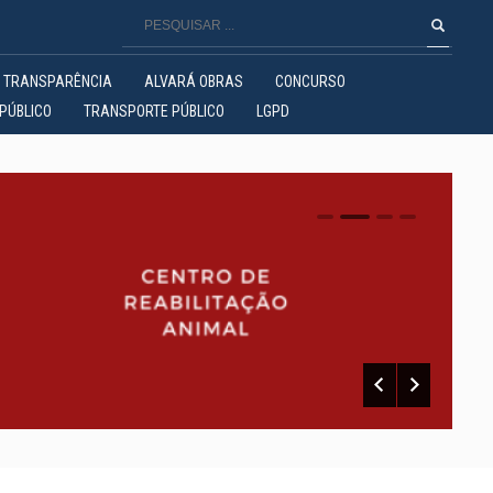
TRANSPARÊNCIA
ALVARÁ OBRAS
CONCURSO
PÚBLICO
TRANSPORTE PÚBLICO
LGPD
0
1
2
3