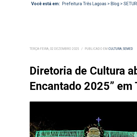
Você está em:
Prefeitura Três Lagoas
>
Blog
>
SETU
TERÇA-FEIRA, 02 DEZEMBRO 2025
/
PUBLICADO EM
CULTURA
,
SEMED
Diretoria de Cultura 
Encantado 2025” em 