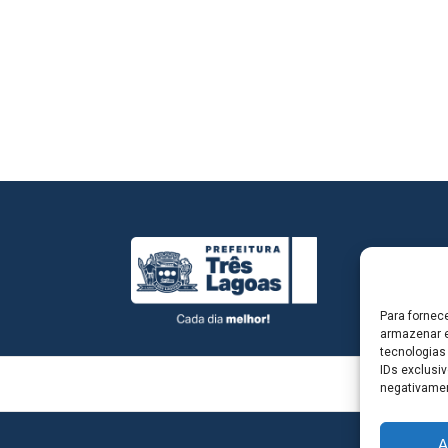
Para fornec
armazenar e
tecnologias
IDs exclusiv
negativamen
A