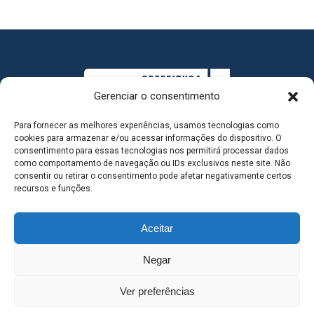
Gerenciar o consentimento
Para fornecer as melhores experiências, usamos tecnologias como
cookies para armazenar e/ou acessar informações do dispositivo. O
consentimento para essas tecnologias nos permitirá processar dados
como comportamento de navegação ou IDs exclusivos neste site. Não
consentir ou retirar o consentimento pode afetar negativamente certos
MAPA DO SITE
recursos e funções.
Aceitar
SEDE DO ADMINISTRATIVO MUNICIPAL - Avenida
Negar
Antônio Trajano, nº 30 - centro - Três Lagoas MS |
Ver preferências
Contato: 67 98139-3237