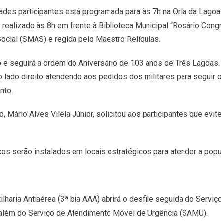
ades participantes está programada para às 7h na Orla da Lagoa 
 realizado às 8h em frente à Biblioteca Municipal “Rosário Cong
Social (SMAS) e regida pelo Maestro Relíquias.
 e seguirá a ordem do Aniversário de 103 anos de Três Lagoas. E
 lado direito atendendo aos pedidos dos militares para seguir o
nto.
 Mário Alves Vilela Júnior, solicitou aos participantes que evit
cos serão instalados em locais estratégicos para atender a pop
rtilharia Antiaérea (3ª bia AAA) abrirá o desfile seguida do Serv
além do Serviço de Atendimento Móvel de Urgência (SAMU).