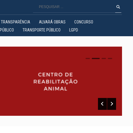
TRANSPARÊNCIA
ALVARÁ OBRAS
CONCURSO
PÚBLICO
TRANSPORTE PÚBLICO
LGPD
0
1
2
3