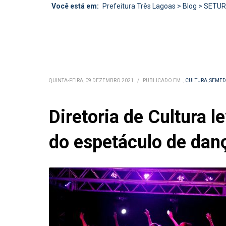
Você está em:
Prefeitura Três Lagoas
>
Blog
>
SETU
QUINTA-FEIRA, 09 DEZEMBRO 2021
/
PUBLICADO EM
.
,
CULTURA
,
SEMED
Diretoria de Cultura 
do espetáculo de dan