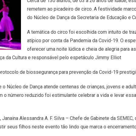
Cerca de 130 alunos, de 03 a 26 anos de idade, e
remetem ao picadeiro de circo. A festividade marc
do Núcleo de Dança da Secretaria de Educação e Cul
A temática do circo foi escolhida com intuito de tra
atípico por conta da Pandemia da Covid-19. O espe
oferecer uma noite lúdica e cheia de alegria para a
ça da Cultura e responsável pelo espetáculo Jimmy Elliot
rotocolo de biossegurança para prevenção da Covid-19 prestigi
ue o Núcleo de Dança atende centenas de crianças, jovens e adul
 número reduzido foi estimulante celebrar a vida e levar essa 
 Janaina Alessandra A. F. Silva – Chefe de Gabinete da SEMEC, 
istir seus filhos neste evento tão lindo que marca o encerramento