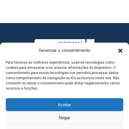
Gerenciar o consentimento
Para fornecer as melhores experiências, usamos tecnologias como
cookies para armazenar e/ou acessar informações do dispositivo. O
consentimento para essas tecnologias nos permitirá processar dados
como comportamento de navegação ou IDs exclusivos neste site. Não
consentir ou retirar o consentimento pode afetar negativamente certos
MAPA DO SITE
recursos e funções.
Aceitar
SEDE DO ADMINISTRATIVO MUNICIPAL - Avenida
Negar
Antônio Trajano, nº 30 - centro - Três Lagoas MS |