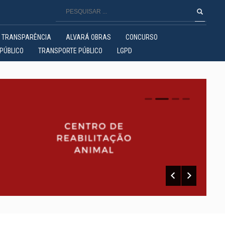
TRANSPARÊNCIA
ALVARÁ OBRAS
CONCURSO
PÚBLICO
TRANSPORTE PÚBLICO
LGPD
0
1
2
3