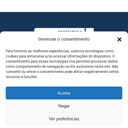
Gerenciar o consentimento
Para fornecer as melhores experiências, usamos tecnologias como
cookies para armazenar e/ou acessar informações do dispositivo. O
consentimento para essas tecnologias nos permitirá processar dados
como comportamento de navegação ou IDs exclusivos neste site. Não
consentir ou retirar o consentimento pode afetar negativamente certos
MAPA DO SITE
recursos e funções.
Aceitar
SEDE DO ADMINISTRATIVO MUNICIPAL - Avenida
Negar
Antônio Trajano, nº 30 - centro - Três Lagoas MS |
Ver preferências
Contato: 67 98139-3237