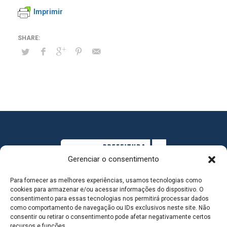
Imprimir
Gerenciar o consentimento
Para fornecer as melhores experiências, usamos tecnologias como
cookies para armazenar e/ou acessar informações do dispositivo. O
consentimento para essas tecnologias nos permitirá processar dados
como comportamento de navegação ou IDs exclusivos neste site. Não
consentir ou retirar o consentimento pode afetar negativamente certos
MAPA DO SITE
recursos e funções.