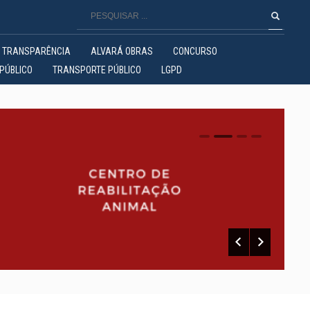
TRANSPARÊNCIA
ALVARÁ OBRAS
CONCURSO
PÚBLICO
TRANSPORTE PÚBLICO
LGPD
0
1
2
3