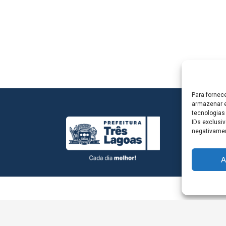
Para fornec
armazenar e
tecnologias
IDs exclusiv
negativamen
A