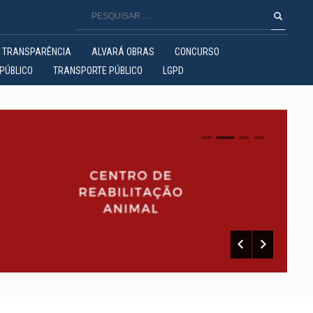
TRANSPARÊNCIA
ALVARÁ OBRAS
CONCURSO
PÚBLICO
TRANSPORTE PÚBLICO
LGPD
0
1
2
3