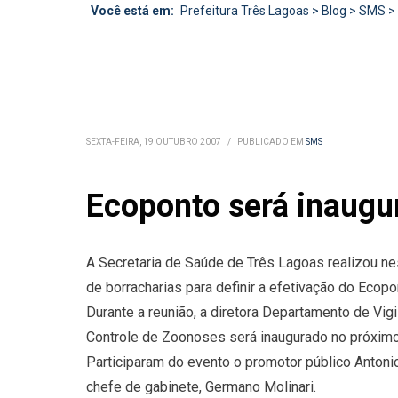
Você está em:
Prefeitura Três Lagoas
>
Blog
>
SMS
>
SEXTA-FEIRA, 19 OUTUBRO 2007
/
PUBLICADO EM
SMS
Ecoponto será inaug
A Secretaria de Saúde de Três Lagoas realizou ne
de borracharias para definir a efetivação do Ecopo
Durante a reunião, a diretora Departamento de Vig
Controle de Zoonoses será inaugurado no próximo
Participaram do evento o promotor público Antonio
chefe de gabinete, Germano Molinari.